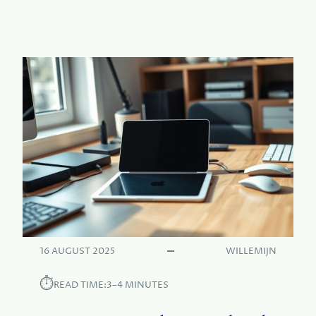
D
C
I
R
D
E
E
Ë
E
E
I
R
S
E
E
N
W
A
R
M
E
E
N
16 AUGUST 2025
WILLEMIJN
U
I
⏱︎
READ TIME:
3–4 MINUTES
T
N