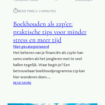
7 JANUARY 2026
WILLEMIJN
F
O
I
D
⏱︎
READ TIME:
2–3 MINUTES
C
U
I
C
Boekhouden als zzp’er:
Ë
T
N
I
praktische tips voor minder
T
E
stress en meer tijd
I
E
Niet gecategoriseerd
E
Het beheren van je financiën als zzp’er kan
N
soms voelen als het jongleren met te veel
K
W
ballen tegelijk. Waar begin je? Een
A
betrouwbaar boekhoudprogramma zzp kan
L
hier wonderen doen.…
I
:
READ MORE
T
B
E
O
I
E
T
K