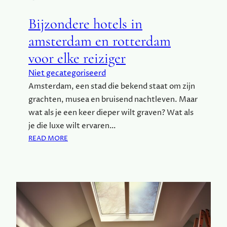
K
B
K
U
Bijzondere hotels in
A
U
B
R
amsterdam en rotterdam
E
T
voor elke reiziger
L
S
Niet gecategoriseerd
V
Amsterdam, een stad die bekend staat om zijn
O
grachten, musea en bruisend nachtleven. Maar
O
R
wat als je een keer dieper wilt graven? Wat als
E
je die luxe wilt ervaren…
E
:
READ MORE
N
B
S
I
T
J
A
Z
B
O
I
N
E
D
L