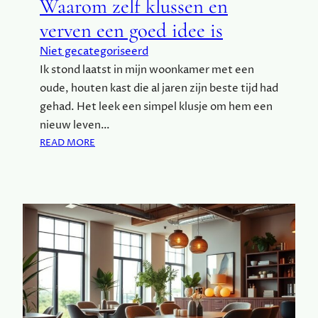
Waarom zelf klussen en
N
verven een goed idee is
R
O
Niet gecategoriseerd
T
Ik stond laatst in mijn woonkamer met een
T
oude, houten kast die al jaren zijn beste tijd had
E
R
gehad. Het leek een simpel klusje om hem een
D
nieuw leven…
A
:
READ MORE
M
W
V
A
O
A
O
R
R
O
E
M
L
Z
K
E
E
L
R
F
E
K