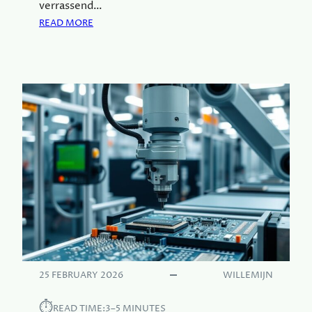
verrassend…
:
READ MORE
I
N
N
O
V
A
T
I
E
V
E
S
T
R
A
T
25 FEBRUARY 2026
WILLEMIJN
E
G
⏱︎
READ TIME:
3–5 MINUTES