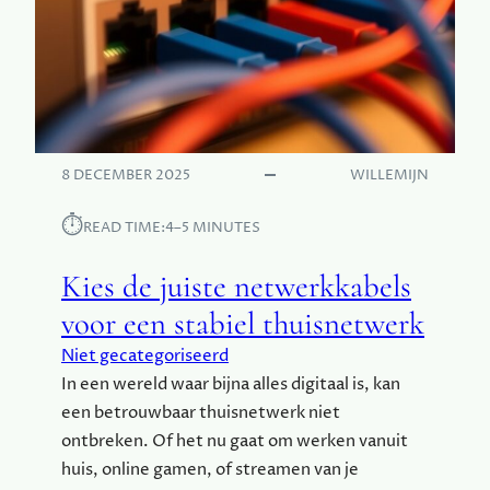
R
T
E
R
K
E
?
S
V
S
I
E
N
N
8 DECEMBER 2025
WILLEMIJN
D
M
D
E
⏱︎
READ TIME:
4–5 MINUTES
E
E
P
R
Kies de juiste netwerkkabels
E
T
R
I
voor een stabiel thuisnetwerk
F
J
Niet gecategoriseerd
E
D
C
In een wereld waar bijna alles digitaal is, kan
T
een betrouwbaar thuisnetwerk niet
E
ontbreken. Of het nu gaat om werken vanuit
O
huis, online gamen, of streamen van je
P