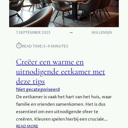
I
L
Z
U
I
S
G
S
E
E
1 SEPTEMBER 2025
WILLEMIJN
R
N
E
⏱︎
READ TIME:
3–4 MINUTES
N
V
Creëer een warme en
E
R
uitnodigende eetkamer met
V
deze tips
E
N
Niet gecategoriseerd
E
De eetkamer is vaak het hart van het huis, waar
E
familie en vrienden samenkomen. Het is dus
N
G
essentieel om een uitnodigende sfeer te
O
creëren. Kleuren spelen hierbij een cruciale…
E
:
READ MORE