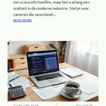
een sciencefictionfilm, maar het is al lang een
Ë
realiteit in de moderne industrie. Stel je voor:
N
camera’s die razendsnel…
T
:
I
READ MORE
M
E
A
E
C
N
H
K
I
W
N
A
E
L
V
I
I
T
S
E
I
I
O
T
N
I
:
N
E
P
F
R