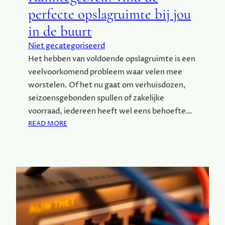
T
perfecte opslagruimte bij jou
I
S
in de buurt
C
Niet gecategoriseerd
H
Het hebben van voldoende opslagruimte is een
E
T
veelvoorkomend probleem waar velen mee
I
worstelen. Of het nu gaat om verhuisdozen,
P
seizoensgebonden spullen of zakelijke
S
voorraad, iedereen heeft wel eens behoefte…
V
:
READ MORE
O
R
O
U
R
I
M
M
I
T
N
E
D
G
E
E
R
B
S