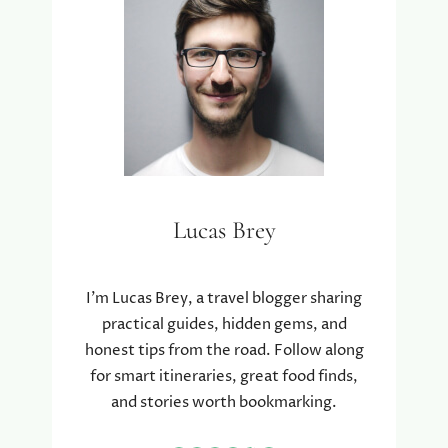
P
Z
A
E
D
T
T
I
O
P
E
S
T
S
E
N
Lucas Brey
B
O
R
D
I’m Lucas Brey, a travel blogger sharing
N
practical guides, hidden gems, and
I
honest tips from the road. Follow along
E
for smart itineraries, great food finds,
T
and stories worth bookmarking.
W
E
R