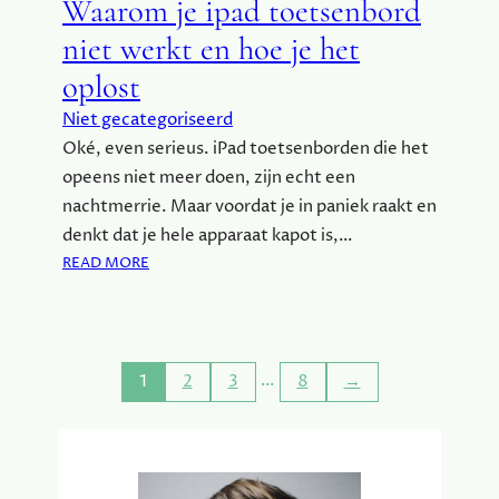
Waarom je ipad toetsenbord
O
D
niet werkt en hoe je het
I
oplost
G
E
Niet gecategoriseerd
N
Oké, even serieus. iPad toetsenborden die het
D
opeens niet meer doen, zijn echt een
E
E
nachtmerrie. Maar voordat je in paniek raakt en
E
denkt dat je hele apparaat kapot is,…
T
:
READ MORE
K
W
A
A
M
A
E
R
R
…
1
2
3
8
→
O
M
M
E
J
T
E
D
I
E