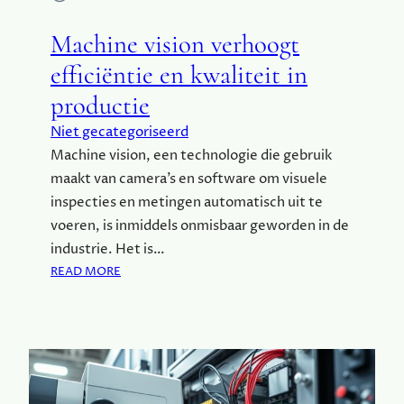
I
E
Machine vision verhoogt
Ë
N
efficiëntie en kwaliteit in
V
productie
O
O
Niet gecategoriseerd
R
Machine vision, een technologie die gebruik
E
maakt van camera’s en software om visuele
E
N
inspecties en metingen automatisch uit te
S
voeren, is inmiddels onmisbaar geworden in de
U
industrie. Het is…
C
:
READ MORE
C
M
E
A
S
C
V
H
O
I
L
N
L