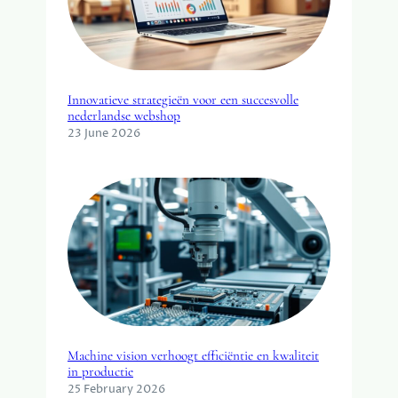
L
I
G
I
N
Innovatieve strategieën voor een succesvolle
G
nederlandse webshop
S
23 June 2026
S
E
C
T
O
R
Machine vision verhoogt efficiëntie en kwaliteit
in productie
25 February 2026