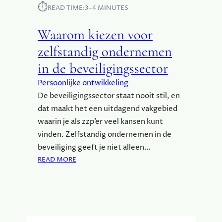
⏱︎
READ TIME:
3–4 MINUTES
Waarom kiezen voor
zelfstandig ondernemen
in de beveiligingssector
Persoonlijke ontwikkeling
De beveiligingssector staat nooit stil, en
dat maakt het een uitdagend vakgebied
waarin je als zzp’er veel kansen kunt
vinden. Zelfstandig ondernemen in de
beveiliging geeft je niet alleen…
:
READ MORE
W
A
A
R
O