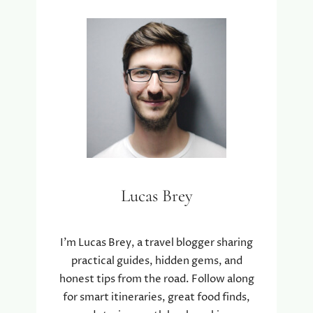
M
K
I
E
Z
E
N
V
O
O
R
Z
E
Lucas Brey
L
F
S
I’m Lucas Brey, a travel blogger sharing
T
practical guides, hidden gems, and
A
honest tips from the road. Follow along
N
D
for smart itineraries, great food finds,
I