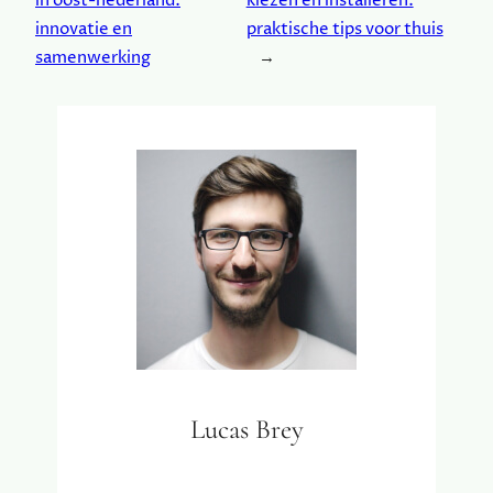
in oost-nederland:
kiezen en installeren:
innovatie en
praktische tips voor thuis
samenwerking
→
Lucas Brey