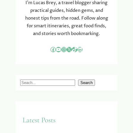
I’m Lucas Brey, a travel blogger sharing
practical guides, hidden gems, and
honest tips from the road. Follow along
for smart itineraries, great food finds,
and stories worth bookmarking.
Facebook
YouTube
Instagram
X
TikTok
LinkedIn
S
Search
e
a
r
c
Latest Posts
h