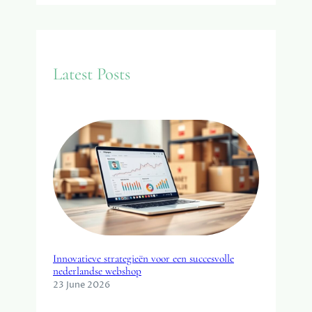
e
a
r
c
Latest Posts
h
Innovatieve strategieën voor een succesvolle
nederlandse webshop
23 June 2026