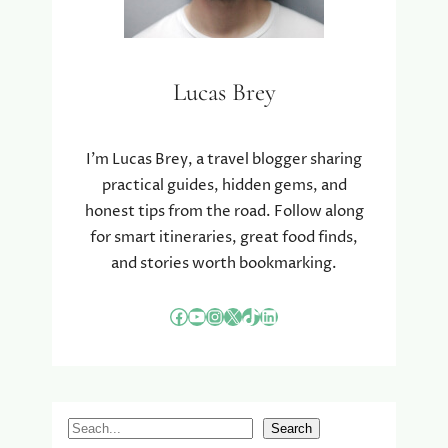
Lucas Brey
I’m Lucas Brey, a travel blogger sharing
practical guides, hidden gems, and
honest tips from the road. Follow along
for smart itineraries, great food finds,
and stories worth bookmarking.
Facebook
YouTube
Instagram
X
TikTok
LinkedIn
S
Search