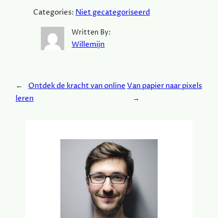
Categories:
Niet gecategoriseerd
Written By:
Willemijn
←
Ontdek de kracht van online
Van papier naar pixels
leren
→